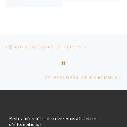
Parcourir les articles
Article précédent
🗒 ATELIERS CRÉATIFS « FLOTS »
RETOUR À LA LISTE DES
Ar
22° PARCOURS FILLES-FEMMES
Restez informé.es : inscrivez-vous à la Lettre
d’informations !