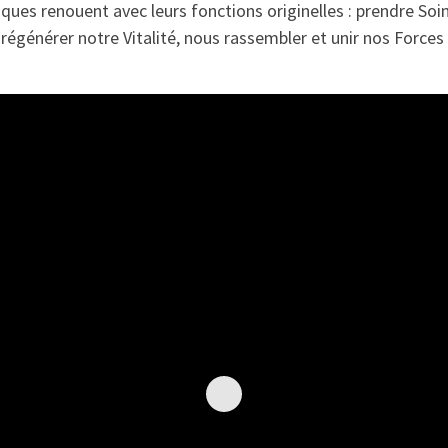
stiques renouent avec leurs fonctions originelles : prendre So
régénérer notre Vitalité, nous rassembler et unir nos Forces 