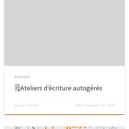
Mardi 30 SEPTEMBRE / 14 OCTOBRE / 4 & 18 NOVEMBRE / 2 & 16
DÉCEMBRE / 6 & 20 JANVIER / 3 & 17 FEVRIERDe 14h30 à 17hau
LCR, 22 rue Robert Houdin, métro Belleville Un temps consacré à
l’écriture, destiné à toutes et tous, où écrire, surtout, et […]
AGENDA
🗒Ateliers d’écriture autogérés
par
Les métallos
Publié
septembre 29, 2025