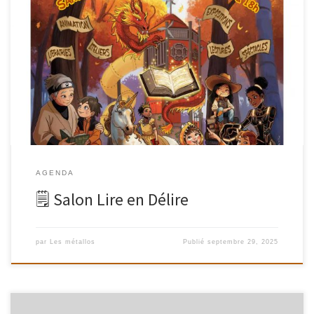
Samedi 22 NovembreDe 14h30 à 17hau Gymnase de la rue de la
fontaine au roi , place Marek Edelman , 75011 Paris Comme
chaque année, nous serons présentes avec notre célèbre Troc de
Livres au Salon LIRE EN DÉLIRE !
AGENDA
🗒 Salon Lire en Délire
par
Les métallos
Publié
septembre 29, 2025