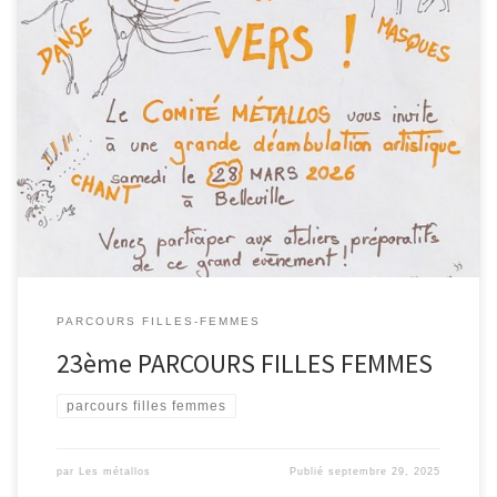
Pour célébrer encore et toujours les droits des femmes dans
l'espace public, le Comité Métallos vous conviera à une grande
marche, haute en couleurs, Samedi 28 Mars 2026 : une
déambulation créative, familiale et festive dans le cadre du
23ème Parcours Filles-Femmes au sein du quartier de Belleville.
Associé cette année au conservatoire du 11ème, le Comité
propose en amont des ateliers ouverts à toutes et tous pour
construire ensemble cette grande fête qui sillonera du jardin Jules
Verne au Parc de Belleville, 6 après-midi pour se rencontrer et
pratiquer trois formes d'art, ensemble et séparement !
PARCOURS FILLES-FEMMES
23ème PARCOURS FILLES FEMMES
parcours filles femmes
par
Les métallos
Publié
septembre 29, 2025