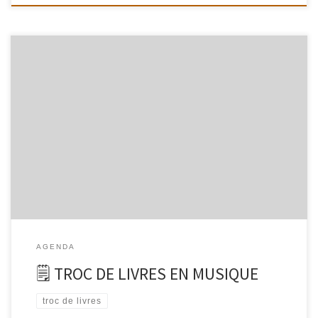
Samedi 13 décembre 2025De 15h à 18hEntrée libreAnnexe
PIVERduConservatoire, 7 passage PIVER, 75011 PARIS, métro
Belleville Une après-midi intergénérationnelle pour réchauffer
l’Hiver ! Concert, Circle Song, vin chaud d’hibiscus & thé aux
épices, biscuits, poésie, polars,albums jeunesse, romans, atelier
D.I.Y & lectures dansées ! Venez chanter en choeur, troquer des
livres et participer à L’Atelier D.I.Y (Do It […]
AGENDA
🗒 TROC DE LIVRES EN MUSIQUE
troc de livres