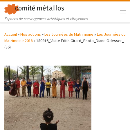
Skip to content
Me
Espaces de convergences artistiques et citoyennes
Accueil
»
Nos actions
»
Les Journées du Matrimoine
»
Les Journées du
Matrimoine 2018
»
180916_Visite Edith Girard_Photo_Diane Odesser_
(36)