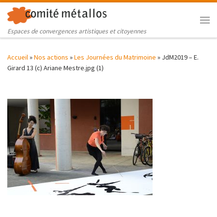
Skip to content
Me
Espaces de convergences artistiques et citoyennes
Accueil
»
Nos actions
»
Les Journées du Matrimoine
»
JdM2019 – E.
Girard 13 (c) Ariane Mestre.jpg (1)