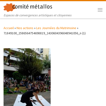
Skip to content
Me
Espaces de convergences artistiques et citoyennes
Accueil
»
Nos actions
»
Les Journées du Matrimoine
»
71849100_2586564754698819_2430604396048941056_n (1)